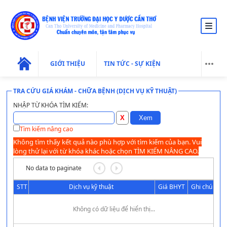
GIỚI THIỆU
TIN TỨC - SỰ KIỆN
TRA CỨU GIÁ KHÁM - CHỮA BỆNH (DỊCH VỤ KỸ THUẬT)
NHẬP TỪ KHÓA TÌM KIẾM:
Tìm kiếm nâng cao
Không tìm thấy kết quả nào phù hợp với tìm kiếm của bạn. Vui
lòng thử lại với từ khóa khác hoặc chọn TÌM KIẾM NÂNG CAO.
No data to paginate
STT
Dịch vụ kỹ thuật
Giá BHYT
Ghi chú
Không có dữ liệu để hiển thị...