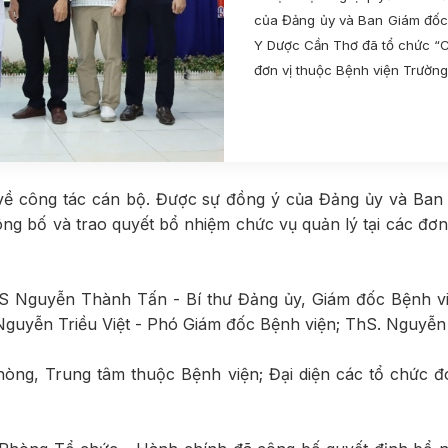
của Đảng ủy và Ban Giám đốc 
Y Dược Cần Thơ đã tổ chức “Cô
đơn vị thuộc Bệnh viện Trườn
1462
về công tác cán bộ. Được sự đồng ý của Đảng ủy và Ban 
g bố và trao quyết bổ nhiệm chức vụ quản lý tại các đơ
BS Nguyễn Thành Tấn - Bí thư Đảng ủy, Giám đốc Bệnh v
Nguyễn Triều Việt - Phó Giám đốc Bệnh viện; ThS. Nguyễn
òng, Trung tâm thuộc Bệnh viện; Đại diện các tổ chức đo