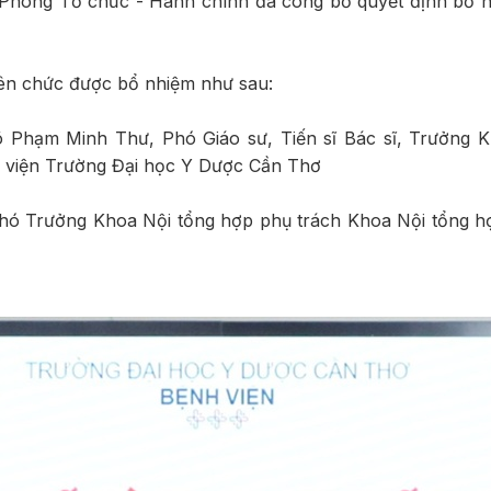
 Phòng Tổ chức - Hành chính đã công bố quyết định bổ nh
iên chức được bổ nhiệm như sau:
 Phạm Minh Thư, Phó Giáo sư, Tiến sĩ Bác sĩ, Trưởng K
viện Trường Đại học Y Dược Cần Thơ
 Phó Trưởng Khoa Nội tổng hợp phụ trách Khoa Nội tổng 