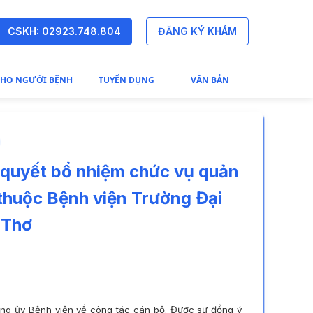
CSKH: 02923.748.804
ĐĂNG KÝ KHÁM
CHO NGƯỜI BỆNH
TUYỂN DỤNG
VĂN BẢN
 quyết bổ nhiệm chức vụ quản
ị thuộc Bệnh viện Trường Đại
 Thơ
ng ủy Bệnh viện về công tác cán bộ. Được sự đồng ý