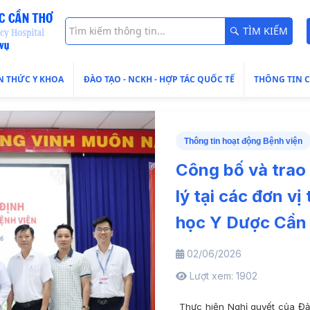
TÌM KIẾM
N THỨC Y KHOA
ĐÀO TẠO - NCKH - HỢP TÁC QUỐC TẾ
THÔNG TIN 
Thông tin hoạt động Bệnh viện
Công bố và trao
lý tại các đơn v
học Y Dược Cần
02/06/2026
Lượt xem: 1902
Thực hiện Nghị quyết của Đả