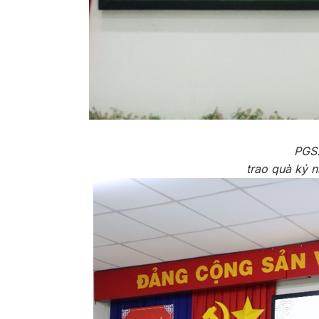
PGS.
trao quà kỷ 